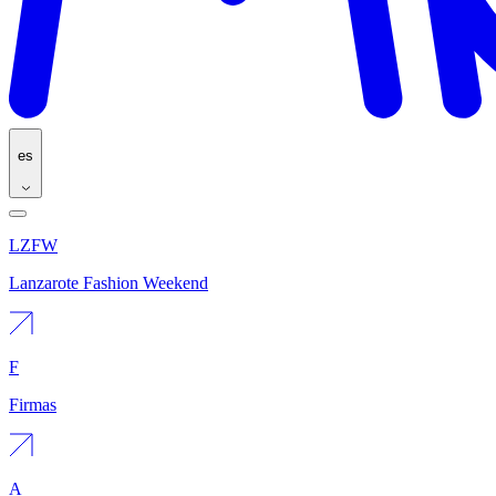
es
LZFW
Lanzarote Fashion Weekend
F
Firmas
A