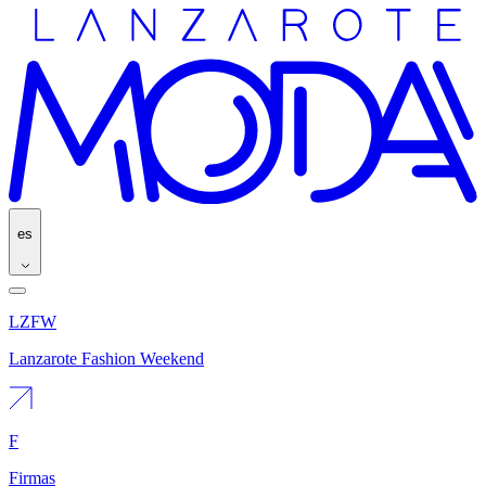
es
LZFW
Lanzarote Fashion Weekend
F
Firmas