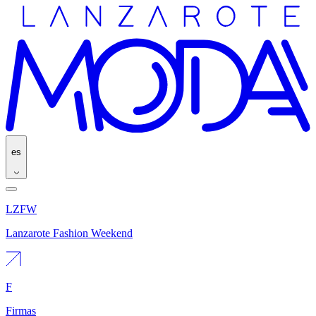
es
LZFW
Lanzarote Fashion Weekend
F
Firmas